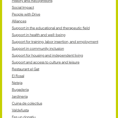
History and Recognitions
Social Impact
People with Drive
Alliances
Support in the educational and therapeutic field
Support in health and well-being
Support for training, labor insertion, and employment
Support in community inclusion
Support for housing and independent living
Support and access to culture and leisure
Restaurant el Gat
El Rosal
Neteja
Bugaderia
Jardineria
Cuina de colectius
Va!defusta
Fes un donatiu