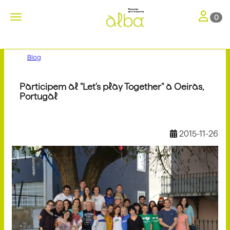
Toggle nav
Toggle navigation
0
Blog
Participem al "Let's play Together" a Oeiras,
Portugal
2015-11-26