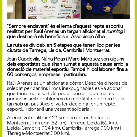
“Sempre endavant” és el lema d’aquest repte esportiu
realitzat per Raül Arenas un targarí aficionat al
running
i
que destinarà els beneficis a l’Associació Alba.
La ruta es divideix en 5 etapes que tenen lloc per les
ciutats de Tàrrega, Lleida, Cambrils i Montserrat.
Joan Capdevila, Núria Picas i Marc Màrquez són alguns
dels esportistes que s’han sumat a aquesta causa amb la
donació de material esportiu. També hi col·laboren fins a
60 comerços, empreses i particulars.
Raül Arenas és un aficionat a córrer. Després d’hores de
soledat per camins i llocs inexpugnables es va adonar
que tenia molta sort de poder còrrer i que moltes
persones amb problemes de mobilitat no poden fer ni
tan sols un pas. Això el va fer decidir a fer un repte
esportiu i donar-li una vessant solidària.
Arenas vol realitzar 423 km corrent en 5 etapes:
Montserrat-Tàrrega (82 km), Tàrrega-Lleida (52 km),
Lleida-Cambrils (104 km), Cambrils-Tàrrega (100 km) i
Tàrrega-Montserrat (100 km).