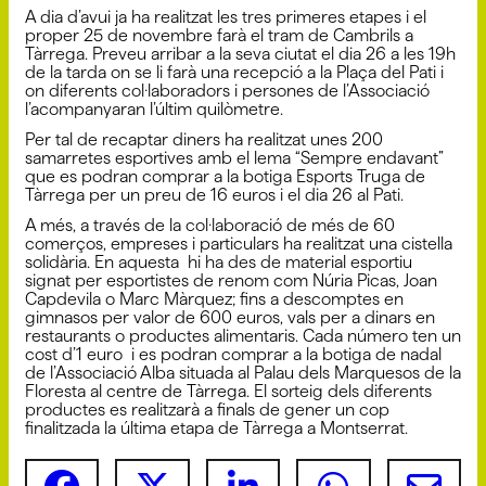
A dia d’avui ja ha realitzat les tres primeres etapes i el
proper 25 de novembre farà el tram de Cambrils a
Tàrrega. Preveu arribar a la seva ciutat el dia 26 a les 19h
de la tarda on se li farà una recepció a la Plaça del Pati i
on diferents col·laboradors i persones de l’Associació
l’acompanyaran l’últim quilòmetre.
Per tal de recaptar diners ha realitzat unes 200
samarretes esportives amb el lema “Sempre endavant”
que es podran comprar a la botiga Esports Truga de
Tàrrega per un preu de 16 euros i el dia 26 al Pati.
A més, a través de la col·laboració de més de 60
comerços, empreses i particulars ha realitzat una cistella
solidària. En aquesta hi ha des de material esportiu
signat per esportistes de renom com Núria Picas, Joan
Capdevila o Marc Màrquez; fins a descomptes en
gimnasos per valor de 600 euros, vals per a dinars en
restaurants o productes alimentaris. Cada número ten un
cost d’1 euro i es podran comprar a la botiga de nadal
de l’Associació Alba situada al Palau dels Marquesos de la
Floresta al centre de Tàrrega. El sorteig dels diferents
productes es realitzarà a finals de gener un cop
finalitzada la última etapa de Tàrrega a Montserrat.