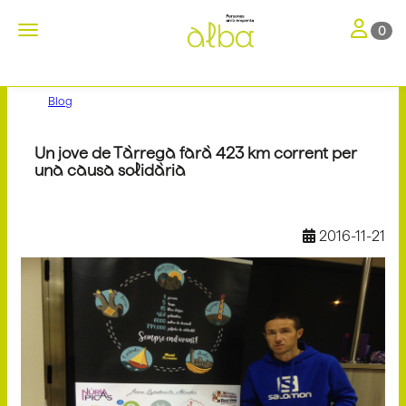
Toggle nav
Toggle navigation
0
Blog
Un jove de Tàrrega farà 423 km corrent per
una causa solidària
2016-11-21