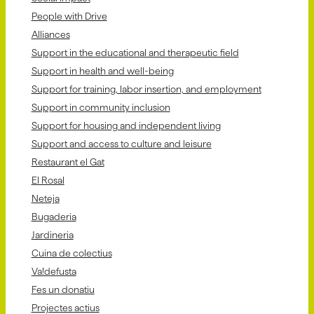
People with Drive
Alliances
Support in the educational and therapeutic field
Support in health and well-being
Support for training, labor insertion, and employment
Support in community inclusion
Support for housing and independent living
Support and access to culture and leisure
Restaurant el Gat
El Rosal
Neteja
Bugaderia
Jardineria
Cuina de colectius
Va!defusta
Fes un donatiu
Projectes actius