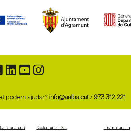
et podem ajudar?
info@aalba.cat
/
973 312 221
ducational and
Restaurant el Gat
Fes un donatiu