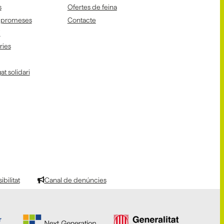
s
Ofertes de feina
mpromeses
Contacte
i
aries
at solidari
bilitat
Canal de denúncies