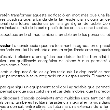
 pretén transformar aquesta edificació en molt més que una lla
s quadrats que, a banda de la llar residència, inclourà un ce
rial i una futura residència per a la gent gran del poble. Co
inclusius fruit de la participació de les entitats locals i socials.
respectuós amb el medi ambient, amable amb les persones, obe
ovador
. La construcció quedarà totalment integrada en el pais
t ceràmic ventilat i la coberta quedarà enjardinada amb vegetaci
talvi i eficiència energètica per deixar l’edifici ben aïllat i
itiva, una qualificació energètica de classe A que permetr
ivern com a l’estiu.
gua amb la depuració de les aigües residuals. La depuració es p
 i que permetran la seva integració en els espais verds. El manten
mpte que sigui un equipament acollidor i agradable que permeti
a pensat perquè sigui càlid i, en el cas dels mobles, que hi predom
 disposarà d’espais polivalents amb múltiples usos, tant per als
s veïns, també es facilitarà l’assistència integral en la vida dià
is a domicili, entre altres. Els futurs jardins exteriors de la ll