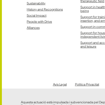
therapeutic field
Sustainability
Support in healt
History and Recognitions
being
Social Impact
Support for train
insertion, and 
People with Drive
Support in comm
Alliances
Support for hous
independent livi
Support and acce
and leisure
Avis Legal
Politica Privacitat
Aquesta actuació està impulsada i subvencionada pel De