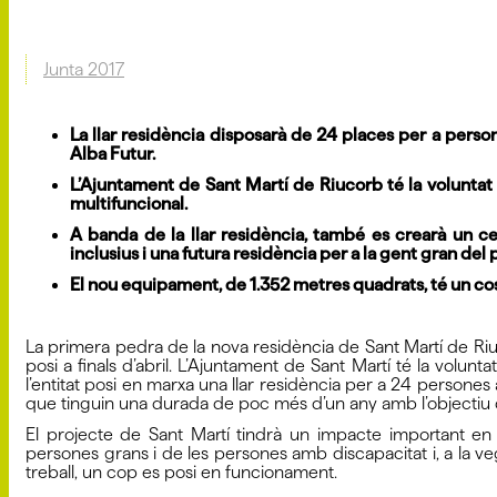
Junta 2017
La llar residència disposarà de 24 places per a perso
Alba Futur.
L’Ajuntament de Sant Martí de Riucorb té la voluntat
multifuncional.
A banda de la llar residència, també es crearà un ce
inclusius i una futura residència per a la gent gran del 
El nou equipament, de 1.352 metres quadrats, té un cos
La primera pedra de la nova residència de Sant Martí de Riu
posi a finals d’abril. L’Ajuntament de Sant Martí té la volun
l’entitat posi en marxa una llar residència per a 24 persones
que tinguin una durada de poc més d’un any amb l’objectiu de
El projecte de Sant Martí tindrà un impacte important en e
persones grans i de les persones amb discapacitat i, a la ve
treball, un cop es posi en funcionament.