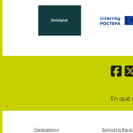
En què 
Transparency
Support in the e