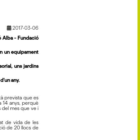
2017-03-06
ió Alba - Fundació
 en un equipament
rial, uns jardins
 d’un any.
tà prevista que es
fa 14 anys, perquè
s del mes que ve i
tat de vida de les
ció de 20 llocs de