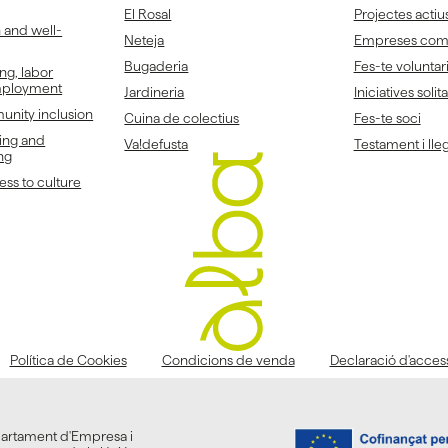
El Rosal
Projectes actiu
h and well-
Neteja
Empreses co
Bugaderia
Fes-te voluntar
ing, labor
employment
Jardineria
Iniciatives solit
unity inclusion
Cuina de colectius
Fes-te soci
ing and
Va!defusta
Testament i lleg
ng
ss to culture
Política de Cookies
Condicions de venda
Declaració d'accessi
partament d'Empresa i