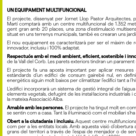
UN EQUIPAMENT MULTIFUNCIONAL
El projecte, dissenyat per Jornet Llop Pastor Arquitectes,
Martí comptarà amb un centre multifuncional de 1.352 metre
gent gran amb 20 places, una zona d’estimulació multisenso
situat en uns terrenys municipals, també es crearan uns jardins 
El nou equipament es caracteritzarà per ser el màxim de 
innovador, inclusiu i 100% adaptat.
Respectuós amb el medi ambient, eficient, sostenible i inn
de la Vall del Corb. Les parets exteriors tindran un paramen
El projecte fa una aposta important per aplicar mesures d’es
estàndards d’un edifici de consum gairebé nul, en defin
energètics siguin molt baixos per climatitzar l’edifici tant a l’h
L’edifici incorporarà un sistema de gestió integral de l’ai
elements vegetals, defugint de les instal·lacions industrials
la mateixa Associació Alba.
Amable amb les persones.
El projecte ha tingut molt en co
se sentin com a casa. Tant la il·luminació com el mobiliari s’h
Obert a la ciutadania i inclusiu.
Aquest centre multifuncional
com per a les entitats locals. Amb aquesta visió d’obertura al
grans del territori a través de l’espai de menjador o de serve