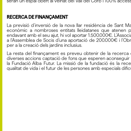
seran un espai obert al veïnat del Vall del Corb i 100% acces
RECERCA DE FINANÇAMENT
La previsió d’inversió de la nova llar residència de Sant
econòmic a nombroses entitats lleidatanes que atenen pe
endavant amb el seu ajut, hi vol aportar 1.500.000€. L’Associ
a l’Assemblea de Socis d’una aportació de 200.000€ i l’Obr
per a la creació dels jardins inclusius.
La resta del finançament es preveu obtenir de la recerca 
diverses accions captació de fons que esperen aconseguir la 
la Fundació Alba Futur. La missió de la fundació és la rece
qualitat de vida i el futur de les persones amb especials dific