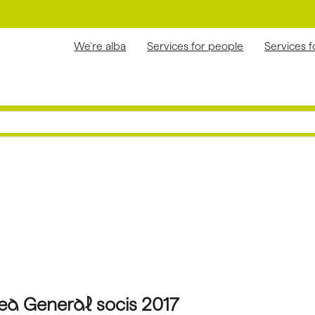
We're alba
Services for people
Services 
a General socis 2017