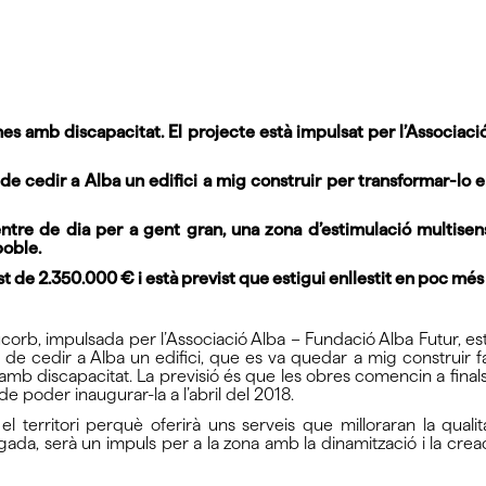
nes amb discapacitat. El projecte està impulsat per l’Associac
 de cedir a Alba un edifici a mig construir per transformar-lo
ntre de dia per a gent gran, una zona d’estimulació multisenso
poble.
t de 2.350.000 € i està previst que estigui enllestit en poc més
corb, impulsada per l’Associació Alba – Fundació Alba Futur, es
tat de cedir a Alba un edifici, que es va quedar a mig construir 
 amb discapacitat. La previsió és que les obres comencin a final
 poder inaugurar-la a l’abril del 2018.
l territori perquè oferirà uns serveis que milloraran la quali
gada, serà un impuls per a la zona amb la dinamització i la crea