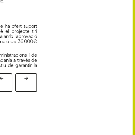
lo.
e ha ofert suport
 el projecte tiri
ia amb l’aprovació
venció de 36.000€
inistracions i de
adania a través de
tiu de garantir la