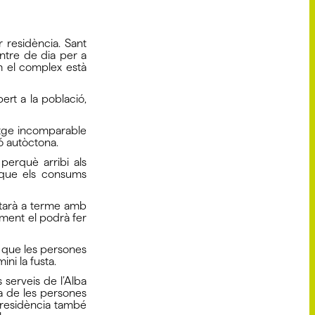
r residència. Sant
ntre de dia per a
m el complex està
rt a la població,
atge incomparable
ó autòctona.
 perquè arribi als
à que els consums
ortarà a terme amb
iment el podrà fer
 que les persones
ini la fusta.
 serveis de l’Alba
ria de les persones
ar residència també