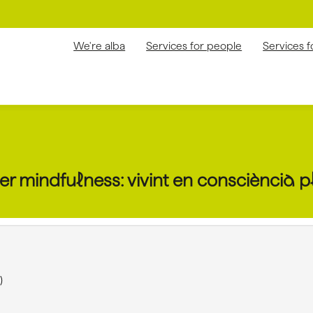
We're alba
Services for people
Services 
er mindfulness: vivint en consciència 
)