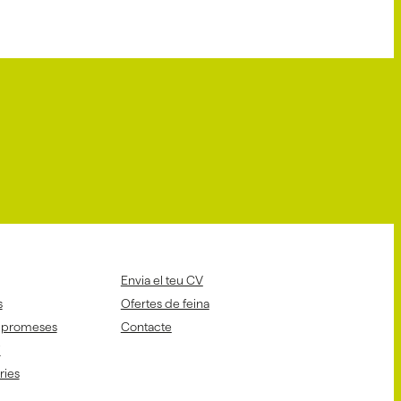
Envia el teu CV
s
Ofertes de feina
mpromeses
Contacte
i
aries