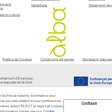
ing and
Va!defusta
Testament i lleg
ng
ss to culture
Política de Cookies
Condicions de venda
Declaració d'accessi
partament d'Empresa i
la resposta de la Unió
or technical reasons, to enhance your
show you ads related to your preferences
Configure
kies, select REJECT to reject all cookies,
information, please see our:
Cookie
© 08/2026 ASSOCIACIÓ ALBA - All rights reserved.