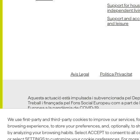
Support for hous
independent livi
Support and acce
and leisure
Avis Legal
Politica Privacitat
Aquesta actuació està impulsada i subvencionada pel De
Treball i finançada pel Fons Social Europeu com a part de 
Europea a la pandèmia de COVID-19.
We use first-party and third-party cookies to improve our services, f
browsing experience, to store your preferences, and, optionally, to 
by analyzing your browsing habits. Select ACCEPT to consent to all coo
or select SETTINGS to customize your cookie preferences. For more 