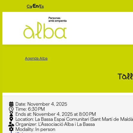
En
Ca
Es
Agenda Alba
Tall
Date:
November 4, 2025
Time:
6:30 PM
Ends at:
November 4, 2025 at 8:00 PM
Location:
La Bassa Espai Comunitari (Sant Martí de Maldà
Organizer:
L'Associació Alba i La Bassa
Modality:
In person