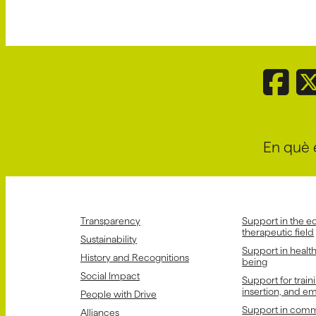
En què 
Transparency
Support in the e
therapeutic field
Sustainability
Support in healt
History and Recognitions
being
Social Impact
Support for train
insertion, and 
People with Drive
Support in comm
Alliances