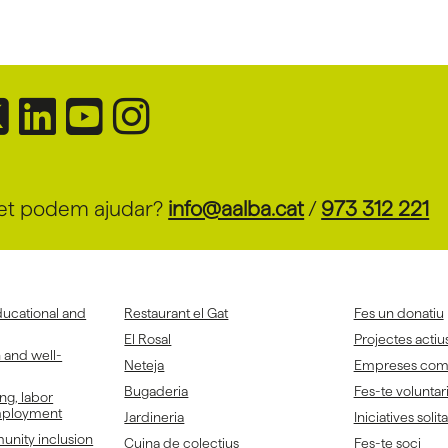
et podem ajudar?
info@aalba.cat
/
973 312 221
ducational and
Restaurant el Gat
Fes un donatiu
El Rosal
Projectes actiu
h and well-
Neteja
Empreses co
Bugaderia
Fes-te voluntar
ing, labor
employment
Jardineria
Iniciatives solit
unity inclusion
Cuina de colectius
Fes-te soci